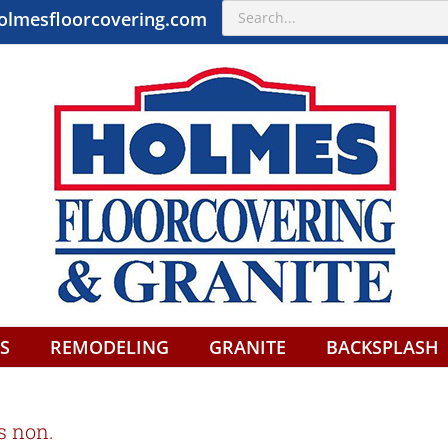
Search
olmesfloorcovering.com
for:
S
REMODELING
GRANITE
BACKSPLASH
s non.