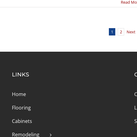
Read Mo
1
2
Next
LINKS
Home
C
Flooring
L
Cabinets
S
Remodeling