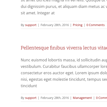
sit amet ultricies magna mi vel felis. Quisque ut v
dui dignissim purus, et aliquam diam metus ac v
sit amet. Integer at
By
support
|
February 28th, 2016
|
Pricing
|
0 Comments
Pellentesque finibus viverra lectus vita
Nunc euismod lobortis massa, id sollicitudin augu
vestibulum. Curabitur faucibus ullamcorper lore
consectetur eros auctor eget. Lorem ipsum dolor
nisi, egestas eget molestie tincidunt, tempus se
tincidunt
By
support
|
February 28th, 2016
|
Management
|
0 Comm