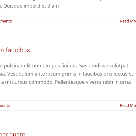
la. Quisque imperdiet diam
mments
Read Mo
n faucibus.
ed pulvinar elit non tempus finibus. Suspendisse volutpat
inia. Vestibulum ante ipsum primis in faucibus orci luctus et
us a mi cursus commodo. Pellentesque viverra nibh in urna
ments
Read Mo
rper quam.