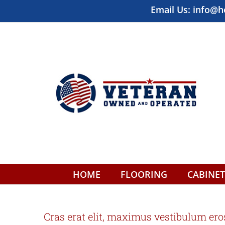
Skip
Email Us:
info@h
to
content
HOME
FLOORING
CABINET
Cras erat elit, maximus vestibulum ero