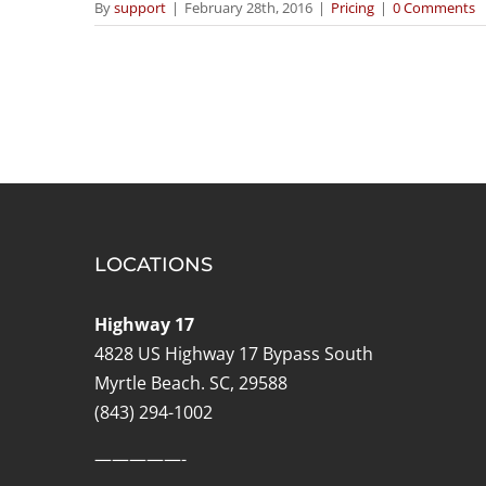
By
support
|
February 28th, 2016
|
Pricing
|
0 Comments
LOCATIONS
Highway 17
4828 US Highway 17 Bypass South
Myrtle Beach. SC, 29588
(843) 294-1002
—————-