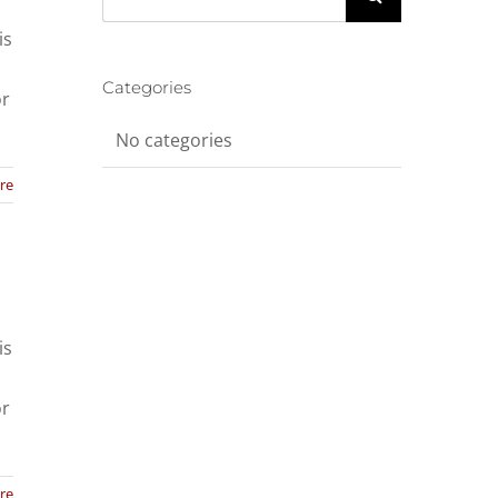
for:
is
Categories
or
No categories
re
is
or
re