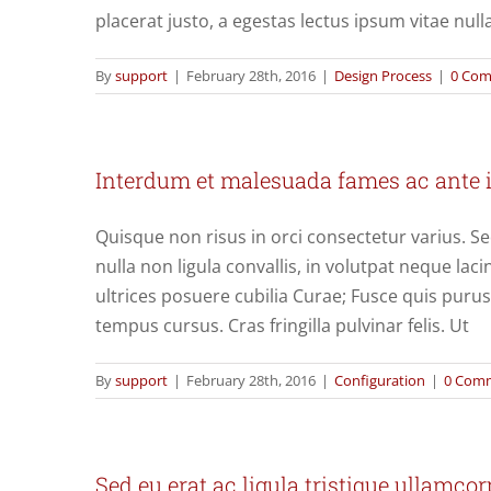
placerat justo, a egestas lectus ipsum vitae nul
By
support
|
February 28th, 2016
|
Design Process
|
0 Co
Interdum et malesuada fames ac ante i
Quisque non risus in orci consectetur varius. S
nulla non ligula convallis, in volutpat neque lac
ultrices posuere cubilia Curae; Fusce quis pur
tempus cursus. Cras fringilla pulvinar felis. Ut
By
support
|
February 28th, 2016
|
Configuration
|
0 Com
Sed eu erat ac ligula tristique ullamco