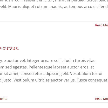
arius arcu. Praesent efficitur, nisi at imperdiet luctus, tellu
elit. Mauris aliquet rutrum mauris, ac tempus arcu eleifend
Read Mo
e cursus.
e auctor vel. Integer ornare sollicitudin turpis vitae
m sed egestas. Pellentesque laoreet auctor eros, et
 sit amet, consectetur adipiscing elit. Vestibulum tortor
d justo. Vestibulum ultricies auctor varius. Fusce consequat
ents
Read Mo