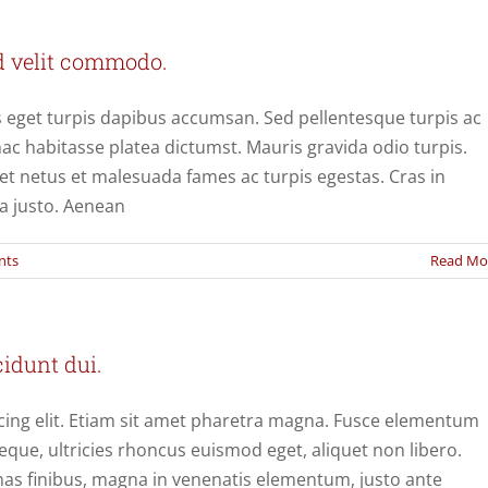
d velit commodo.
 eget turpis dapibus accumsan. Sed pellentesque turpis ac
hac habitasse platea dictumst. Mauris gravida odio turpis.
et netus et malesuada fames ac turpis egestas. Cras in
ra justo. Aenean
nts
Read Mo
cidunt dui.
cing elit. Etiam sit amet pharetra magna. Fusce elementum
eque, ultricies rhoncus euismod eget, aliquet non libero.
nas finibus, magna in venenatis elementum, justo ante